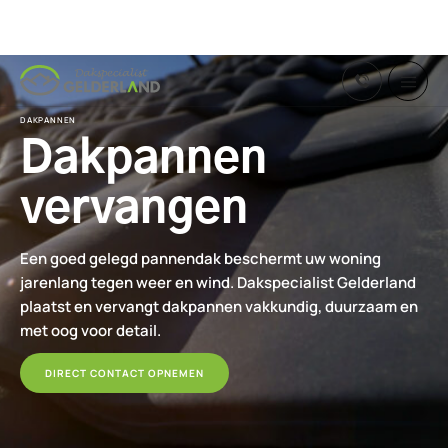
Skip
to
content
DAKPANNEN
Dakpannen
vervangen
Een goed gelegd pannendak beschermt uw woning
jarenlang tegen weer en wind. Dakspecialist Gelderland
plaatst en vervangt dakpannen vakkundig, duurzaam en
met oog voor detail.
DIRECT CONTACT OPNEMEN