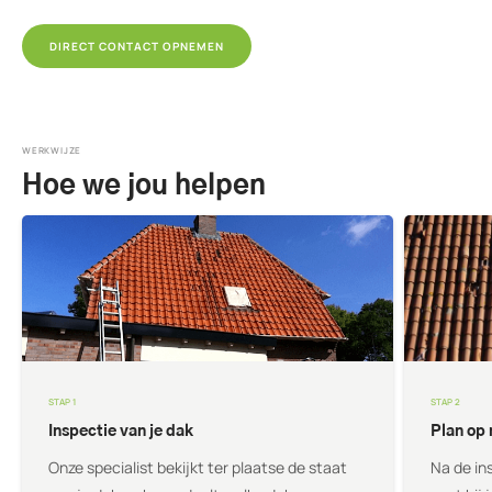
DIRECT CONTACT OPNEMEN
WERKWIJZE
Hoe we jou helpen
STAP 1
STAP 2
Inspectie van je dak
Plan op
Onze specialist bekijkt ter plaatse de staat
Na de in